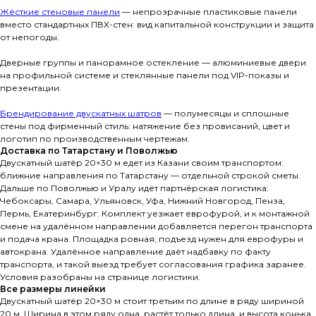
Жёсткие стеновые панели
— непрозрачные пластиковые панели
вместо стандартных ПВХ-стен: вид капитальной конструкции и защита
от непогоды.
Дверные группы и панорамное остекление — алюминиевые двери
на профильной системе и стеклянные панели под VIP-показы и
презентации.
Брендирование двускатных шатров
— полумесяцы и сплошные
стены под фирменный стиль: натяжение без провисаний, цвет и
логотип по производственным чертежам.
Доставка по Татарстану и Поволжью
Двускатный шатёр 20×30 м едет из Казани своим транспортом:
ближние направления по Татарстану — отдельной строкой сметы.
Дальше по Поволжью и Уралу идёт партнёрская логистика:
Чебоксары, Самара, Ульяновск, Уфа, Нижний Новгород, Пенза,
Пермь, Екатеринбург. Комплект уезжает еврофурой, и к монтажной
смене на удалённом направлении добавляется перегон транспорта
и подача крана. Площадка ровная, подъезд нужен для еврофуры и
автокрана. Удалённое направление даёт надбавку по факту
транспорта, и такой выезд требует согласования графика заранее.
Условия разобраны на странице логистики.
Все размеры линейки
Двускатный шатёр 20×30 м стоит третьим по длине в ряду шириной
20 м. Ширина в этом ряду одна, растёт только длина, и высота конька