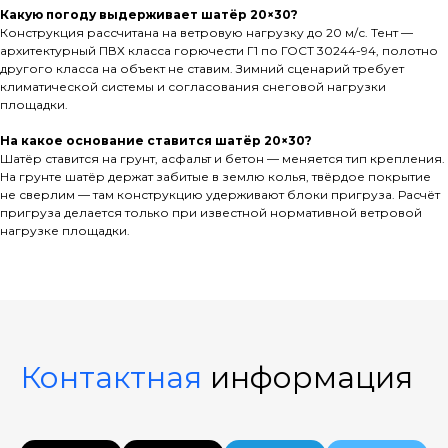
Какую погоду выдерживает шатёр 20×30?
Конструкция рассчитана на ветровую нагрузку до 20 м/с. Тент —
архитектурный ПВХ класса горючести Г1 по ГОСТ 30244-94, полотно
другого класса на объект не ставим. Зимний сценарий требует
климатической системы и согласования снеговой нагрузки
площадки.
На какое основание ставится шатёр 20×30?
Шатёр ставится на грунт, асфальт и бетон — меняется тип крепления.
На грунте шатёр держат забитые в землю колья, твёрдое покрытие
не сверлим — там конструкцию удерживают блоки пригруза. Расчёт
пригруза делается только при известной нормативной ветровой
нагрузке площадки.
Контактная
информация