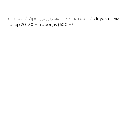
Главная
/
Аренда двускатных шатров
/
Двускатный
шатёр 20×30 м в аренду (600 м²)