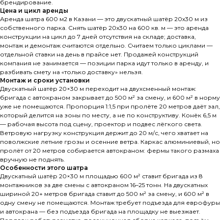
брендирование.
Цена и цикл аренды
Аренда шатра 600 м2 в Казани — это двускатный шатёр 20х30 м из
собственного парка. Снять шатёр 20х30 на 600 кв. м — это аренда
конструкции на цикл до 7 дней отсутствия на складе; доставка,
монтаж и демонтаж считаются отдельно. Считаем только циклами —
отдельной ставки на день в прайсе нет. Продажей конструкций
компания не занимается — позиции парка идут только в аренду, и
разбивать смету на «только доставку» нельзя.
Монтаж и сроки установки
Двускатный шатёр 20×30 м переходит на двухсменный монтаж:
бригада с автокраном закрывает до 500 м² за смену, и 600 м² в норму
уже не помещаются. Пропорция 1:1,5 при пролёте 20 метров даёт зал,
который делится на зоны по месту, а не по конструктиву. Конёк 6,5 м
— рабочая высота под сцену, проектор и подвес лёгкого света.
Ветровую нагрузку конструкция держит до 20 м/с, чего хватает на
поволжские летние грозы и осенние ветра. Каркас алюминиевый, но
пролёт от 20 метров собирается автокраном: фермы такого размаха
вручную не поднять.
Особенности этого шатра
Двускатный шатёр 20×30 м площадью 600 м² ставит бригада из 8
монтажников за две смены с автокраном 16–25 тонн. На двускатных
шириной 20+ метров бригада ставит до 500 м² за смену, и 600 м² в
одну смену не помещаются. Монтаж требует подъезда для еврофуры
и автокрана — без подъезда бригада на площадку не выезжает.