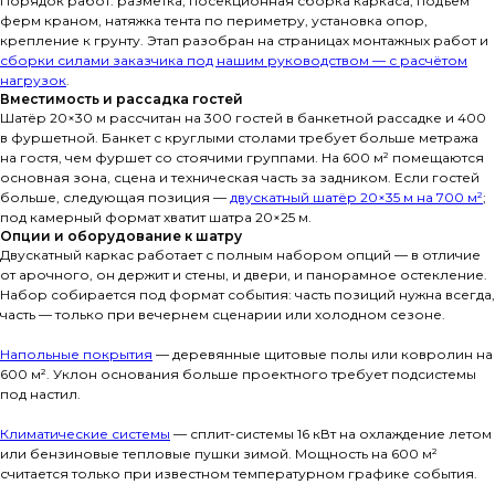
Порядок работ: разметка, посекционная сборка каркаса, подъём
ферм краном, натяжка тента по периметру, установка опор,
крепление к грунту. Этап разобран на страницах монтажных работ и
сборки силами заказчика под нашим руководством — с расчётом
нагрузок
.
Вместимость и рассадка гостей
Шатёр 20×30 м рассчитан на 300 гостей в банкетной рассадке и 400
в фуршетной. Банкет с круглыми столами требует больше метража
на гостя, чем фуршет со стоячими группами. На 600 м² помещаются
основная зона, сцена и техническая часть за задником. Если гостей
больше, следующая позиция —
двускатный шатёр 20×35 м на 700 м²
;
под камерный формат хватит шатра 20×25 м.
Опции и оборудование к шатру
Двускатный каркас работает с полным набором опций — в отличие
от арочного, он держит и стены, и двери, и панорамное остекление.
Набор собирается под формат события: часть позиций нужна всегда,
часть — только при вечернем сценарии или холодном сезоне.
Напольные покрытия
— деревянные щитовые полы или ковролин на
600 м². Уклон основания больше проектного требует подсистемы
под настил.
Климатические системы
— сплит-системы 16 кВт на охлаждение летом
или бензиновые тепловые пушки зимой. Мощность на 600 м²
считается только при известном температурном графике события.