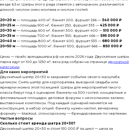
везде 6,5 м. Шатры этого ряда ставятся с автокраном, различаются
длиной, числом смен монтажа и числом гостей.
20×20 м
— площадь 400 м², банкет 200, фуршет 266 —
340 000 ₽
20×25 м
— площадь 500 м², банкет 250, фуршет 333 —
425 000 ₽
20×30 м
— площадь 600 м², банкет 300, фуршет 400 —
510 000 ₽
20×35 м
— площадь 700 м², банкет 350, фуршет 466 —
595 000 ₽
20×40 м
— площадь 800 м², банкет 400, фуршет 533 —
680 000 ₽
20×50 м
— площадь 1000 м², банкет 500, фуршет 666 —
850 000 ₽
Цены — прайс арендашатра.рф на июль 2026 года. Двускатные шатры
парка идут от 100 до 1250 м², весь ряд собран на странице
двускатной
категории
.
Для каких мероприятий
Двускатный шатёр 20×30 м закрывает событие своего масштаба
целиком. Снять шатёр для корпоратива, выездной свадьбы или
ярмарки можно этой позицией. Шатры для мероприятий такого
класса берут под 4 сценария: банкеты на 300 гостей, концертные и
фестивальные площадки, деловые форумы с несколькими залами,
выставочные комплексы. Под каждый сценарий меняется не
конструкция, а набор опций: банкету нужен настил, вечернему
формату — blackout, спонсорскому — брендирование по чертежам.
Частые вопросы
Сколько стоит аренда шатра 20×30?
Двускатный шатёр 20×30 м стоит 510 000 ₽ за цикл — цена за