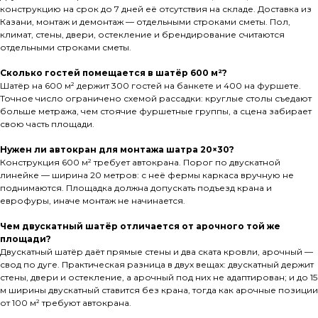
конструкцию на срок до 7 дней её отсутствия на складе. Доставка из
Казани, монтаж и демонтаж — отдельными строками сметы. Пол,
климат, стены, двери, остекление и брендирование считаются
отдельными строками сметы.
Сколько гостей помещается в шатёр 600 м²?
Шатёр на 600 м² держит 300 гостей на банкете и 400 на фуршете.
Точное число ограничено схемой рассадки: круглые столы съедают
больше метража, чем стоячие фуршетные группы, а сцена забирает
свою часть площади.
Нужен ли автокран для монтажа шатра 20×30?
Конструкция 600 м² требует автокрана. Порог по двускатной
линейке — ширина 20 метров: с неё фермы каркаса вручную не
поднимаются. Площадка должна допускать подъезд крана и
еврофуры, иначе монтаж не начинается.
Чем двускатный шатёр отличается от арочного той же
площади?
Двускатный шатёр даёт прямые стены и два ската кровли, арочный —
свод по дуге. Практическая разница в двух вещах: двускатный держит
стены, двери и остекление, а арочный под них не адаптирован; и до 15
м ширины двускатный ставится без крана, тогда как арочные позиции
от 100 м² требуют автокрана.