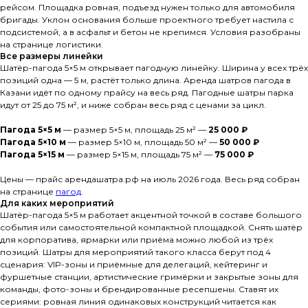
рейсом. Площадка ровная, подъезд нужен только для автомобиля
бригады. Уклон основания больше проектного требует настила с
подсистемой, а в асфальт и бетон не крепимся. Условия разобраны
на странице логистики.
Все размеры линейки
Шатёр-пагода 5×5 м открывает пагодную линейку. Ширина у всех трёх
позиций одна — 5 м, растёт только длина. Аренда шатров пагода в
Казани идёт по одному прайсу на весь ряд. Пагодные шатры парка
идут от 25 до 75 м², и ниже собран весь ряд с ценами за цикл.
Пагода 5×5 м
— размер 5×5 м, площадь 25 м² —
25 000 ₽
Пагода 5×10 м
— размер 5×10 м, площадь 50 м² —
50 000 ₽
Пагода 5×15 м
— размер 5×15 м, площадь 75 м² —
75 000 ₽
Цены — прайс арендашатра.рф на июль 2026 года. Весь ряд собран
на странице
пагод
.
Для каких мероприятий
Шатёр-пагода 5×5 м работает акцентной точкой в составе большого
события или самостоятельной компактной площадкой. Снять шатёр
для корпоратива, ярмарки или приёма можно любой из трёх
позиций. Шатры для мероприятий такого класса берут под 4
сценария: VIP-зоны и приёмные для делегаций, кейтеринг и
фуршетные станции, артистические гримёрки и закрытые зоны для
команды, фото-зоны и брендированные ресепшены. Ставят их
сериями: ровная линия одинаковых конструкций читается как