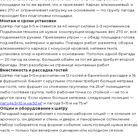
площадки за то же время, что и приезжает. Каркас алюминиевый, и
вес 270 кг ограничивает нагрузку на основание — по грунту пагода
проходит без подготовки площадки.
Монтаж и сроки установки
Шатёр-пагода 5×5 м ставится за 40 минут силами 2–3 монтажников.
Подъёмная техника не нужна: конструкция модульная, вес 270 кг, всё
поднимается руками. Приезжаем утром — к обеду площадка готова
под мебель, кейтеринг и дизайн. Порядок работ: разметка, сборка
алюминиевого каркаса с конусной кровлей, натяжка тента,
установка опор и крепление к основанию. Потолок одной бригады
— 20 пагод за смену, больший объём за тот же день требует второй
бригады. Этап разобран на странице монтажных работ.
Вместимость и рассадка гостей
Шатёр-пагода 5×5 м рассчитан на 12 гостей в банкетной рассадке и 16
в фуршетной. Банкет с круглыми столами требует больше метража
на гостя, чем фуршет со стоячими группами. На 25 м² помещается
либо гостевая группа, либо рабочая точка со стойкой — не то и
другое сразу. Если нужно больше метража, следующие позиции —
пагода 5×10 м на 50 м²
и пагода 5×15 м на 75 м².
Опции и оборудование к шатру
Пагодный каркас работает с полным набором опций — в отличие от
арочного, он держит и стены, и двери, и панорамное остекление.
Набор собирается под формат события: часть позиций нужна всегда,
часть — только при вечернем сценарии или холодном сезоне.