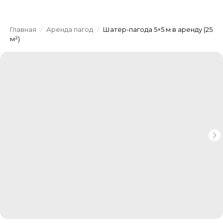
Главная
/
Аренда пагод
/
Шатёр-пагода 5×5 м в аренду (25
м²)