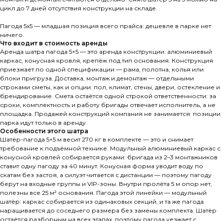
цикл до 7 дней отсутствия конструкции на складе.
Пагода 5х5 — младшая позиция всего прайса: дешевле в парке нет
ничего.
Что входит в стоимость аренды
Аренда шатра пагода 5×5 — это аренда конструкции: алюминиевый
каркас, конусная кровля, крепёж под тип основания. Конструкция
приезжает по одной спецификации — рама, полотна, колья или
блоки пригруза. Доставка, монтаж и демонтаж — отдельными
строками сметы, как и опции: пол, климат, стены, двери, остекление и
брендирование. Смета остаётся одной строкой ответственности: за
сроки, комплектность и работу бригады отвечает исполнитель, а не
площадка. Продажей конструкций компания не занимается: позиции
парка идут только в аренду.
Особенности этого шатра
Шатёр-пагода 5×5 м весит 270 кг в комплекте — это и снимает
требование к подъёмной технике. Модульный алюминиевый каркас с
конусной кровлей собирается руками: бригада из 2–3 монтажников
ставит одну пагоду за 40 минут. Конусная форма уводит воду по
скатам без застоя, а силуэт читается с дистанции — поэтому пагоду
берут на входные группы и VIP-зоны. Внутри пролёта 5 м опор нет,
полезны все 25 м² основания. Пагода этой линейки — модульный
шатёр: каркас собирается из одинаковых секций, и та же пагода
наращивается до соседнего размера без замены комплекта. Шатёр
остаётся разборным на всех этапах, поэтому пагода уезжает с