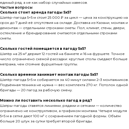
единый ряд, а не как набор случайных навесов.
Частые вопросы
Сколько стоит аренда пагоды 5х5?
Шатёр-пагода 5×5 м стоит 25 000 ₽ за цикл — цена за конструкцию на
срок до 7 дней её отсутствия на складе. Доставка из Казани, монтаж и
демонтаж — отдельными строками сметы. Пол, климат, стены, двери,
остекление и брендирование считаются отдельными строками
сметы.
Сколько гостей помещается в пагоду 5х5?
Шатёр на 25 м² держит 12 гостей на банкете и 16 на фуршете. Точное
число ограничено схемой рассадки: круглые столы съедают больше
метража, чем стоячие фуршетные группы.
Сколько времени занимает монтаж пагоды 5х5?
Шатёр-пагода 5×5 м собирается за 40 минут силами 2–3 монтажников.
Подъёмная техника не нужна — вес комплекта 270 кг. Потолок одной
бригады — 20 пагод за рабочую смену.
Можно ли поставить несколько пагод в ряд?
Шатры-пагоды ставятся линиями, рядами и сетками — количество
ограничено не конструктивом, а графиком монтажа. Четыре модуля
5×5 м в сетке дают 100 м² с сохранением пагодной формы. Объём
больше 20 штук за сутки требует второй бригады.