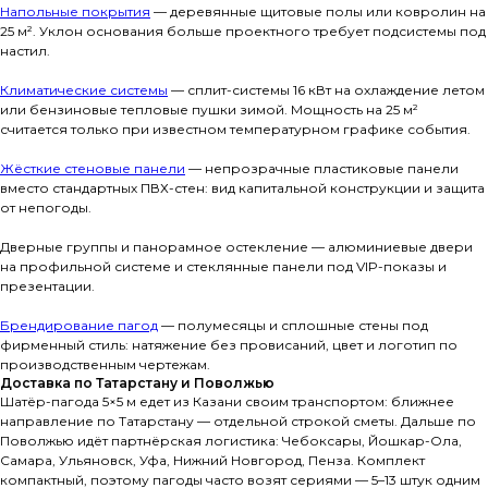
Напольные покрытия
— деревянные щитовые полы или ковролин на
25 м². Уклон основания больше проектного требует подсистемы под
настил.
Климатические системы
— сплит-системы 16 кВт на охлаждение летом
или бензиновые тепловые пушки зимой. Мощность на 25 м²
считается только при известном температурном графике события.
Жёсткие стеновые панели
— непрозрачные пластиковые панели
вместо стандартных ПВХ-стен: вид капитальной конструкции и защита
от непогоды.
Дверные группы и панорамное остекление — алюминиевые двери
на профильной системе и стеклянные панели под VIP-показы и
презентации.
Брендирование пагод
— полумесяцы и сплошные стены под
фирменный стиль: натяжение без провисаний, цвет и логотип по
производственным чертежам.
Доставка по Татарстану и Поволжью
Шатёр-пагода 5×5 м едет из Казани своим транспортом: ближнее
направление по Татарстану — отдельной строкой сметы. Дальше по
Поволжью идёт партнёрская логистика: Чебоксары, Йошкар-Ола,
Самара, Ульяновск, Уфа, Нижний Новгород, Пенза. Комплект
компактный, поэтому пагоды часто возят сериями — 5–13 штук одним