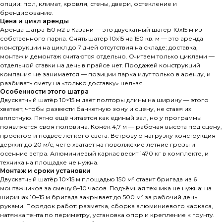
опции: пол, климат, кровля, стены, двери, остекление и
брендирование.
Цена и цикл аренды
Аренда шатра 150 м2 в Казани — это двускатный шатёр 10х15 м из
собственного парка. Снять шатёр 10х15 на 150 кв. м — это аренда
конструкции на цикл до 7 дней отсутствия на складе; доставка,
монтаж и демонтаж считаются отдельно. Считаем только циклами —
отдельной ставки на день в прайсе нет. Продажей конструкций
компания не занимается — позиции парка идут только в аренду, и
разбивать смету на «только доставку» нельзя.
Особенности этого шатра
Двускатный шатёр 10×15 м даёт полторы длины на ширину — этого
хватает, чтобы развести банкетную зону и сцену, не ставя их
вплотную. Пятно ещё читается как единый зал, но у программы
появляется своя половина. Конёк 4,7 м — рабочая высота под сцену,
проектор и подвес лёгкого света. Ветровую нагрузку конструкция
держит до 20 м/с, чего хватает на поволжские летние грозы и
осенние ветра. Алюминиевый каркас весит 1470 кг в комплекте, и
техника на площадке не нужна.
Монтаж и сроки установки
Двускатный шатёр 10×15 м площадью 150 м² ставит бригада из 6
монтажников за смену 8–10 часов. Подъёмная техника не нужна: на
ширинах 10–15 м бригада закрывает до 500 м² за рабочий день
руками. Порядок работ: разметка, сборка алюминиевого каркаса,
натяжка тента по периметру, установка опор и крепление к грунту.