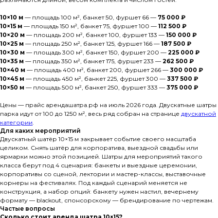
10×10 м
— площадь 100 м², банкет 50, фуршет 66 —
75 000 ₽
10×15 м
— площадь 150 м², банкет 75, фуршет 100 —
112 500 ₽
10×20 м
— площадь 200 м², банкет 100, фуршет 133 —
150 000 ₽
10×25 м
— площадь 250 м², банкет 125, фуршет 166 —
187 500 ₽
10×30 м
— площадь 300 м², банкет 150, фуршет 200 —
225 000 ₽
10×35 м
— площадь 350 м², банкет 175, фуршет 233 —
262 500 ₽
10×40 м
— площадь 400 м², банкет 200, фуршет 266 —
300 000 ₽
10×45 м
— площадь 450 м², банкет 225, фуршет 300 —
337 500 ₽
10×50 м
— площадь 500 м², банкет 250, фуршет 333 —
375 000 ₽
Цены — прайс арендашатра.рф на июль 2026 года. Двускатные шатры
парка идут от 100 до 1250 м², весь ряд собран на странице
двускатной
категории
.
Для каких мероприятий
Двускатный шатёр 10×15 м закрывает событие своего масштаба
целиком. Снять шатёр для корпоратива, выездной свадьбы или
ярмарки можно этой позицией. Шатры для мероприятий такого
класса берут под 4 сценария: банкеты и выездные церемонии,
корпоративы со сценой, лектории и мастер-классы, выставочные
корнеры на фестивалях. Под каждый сценарий меняется не
конструкция, а набор опций: банкету нужен настил, вечернему
формату — blackout, спонсорскому — брендирование по чертежам.
Частые вопросы
Сколько стоит аренда шатра 10×15?