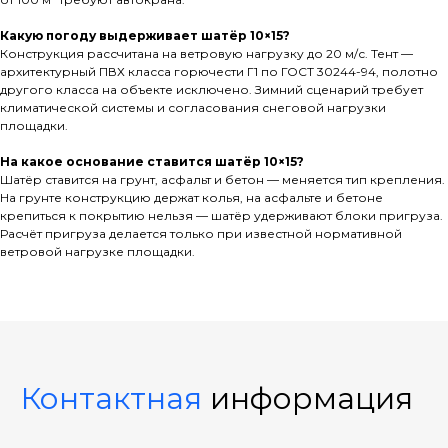
Какую погоду выдерживает шатёр 10×15?
Конструкция рассчитана на ветровую нагрузку до 20 м/с. Тент —
архитектурный ПВХ класса горючести Г1 по ГОСТ 30244-94, полотно
другого класса на объекте исключено. Зимний сценарий требует
климатической системы и согласования снеговой нагрузки
площадки.
На какое основание ставится шатёр 10×15?
Шатёр ставится на грунт, асфальт и бетон — меняется тип крепления.
На грунте конструкцию держат колья, на асфальте и бетоне
крепиться к покрытию нельзя — шатёр удерживают блоки пригруза.
Расчёт пригруза делается только при известной нормативной
ветровой нагрузке площадки.
Контактная
информация