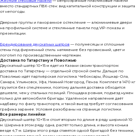
Жёсткие стеновые панели
— непрозрачные пластиковые панели
вместо стандартных ПВХ-стен: вид капитальной конструкции и защита
от непогоды.
Дверные группы и панорамное остекление — алюминиевые двери
на профильной системе и стеклянные панели под VIP-показы и
презентации.
Брендирование двускатных шатров
— полумесяцы и сплошные
стены под фирменный стиль: натяжение без провисаний, цвет и
логотип по производственным чертежам.
Доставка по Татарстану и Поволжью
Двускатный шатёр 10×15 м едет из Казани своим транспортом:
доставка по Татарстану — отдельной строкой сметы. Дальше по
Поволжью идёт партнёрская логистика: Чебоксары, Йошкар-Ола,
Самара, Ульяновск, Уфа, Нижний Новгород, Пенза. Комплект в 1470 кг
грузится без спецтехники, поэтому дальняя доставка обходится
дешевле, чем у стальных позиций. Площадка ровная, подъезд нужен
только для автомобиля бригады. Удалённое направление даёт
надбавку по факту транспорта, и такой выезд требует согласования
графика заранее. Условия разобраны на странице логистики.
Все размеры линейки
Двускатный шатёр 10×15 м стоит вторым по длине в ряду шириной 10
м. Ширина в этом ряду одна, растёт только длина, и высота конька
везде 4,7 м. Шатры этого ряда ставятся одной бригадой без техники,
различаются длиной, весом комплекта и числом гостей.