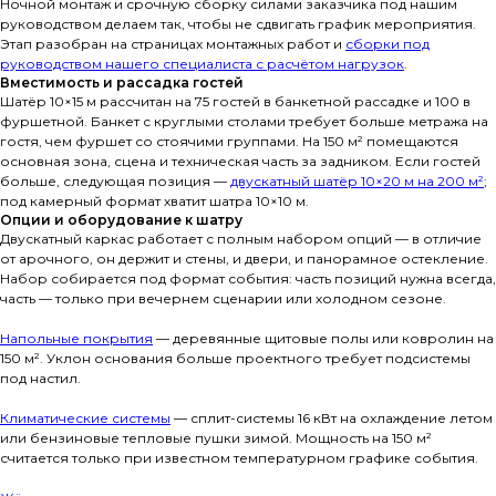
Ночной монтаж и срочную сборку силами заказчика под нашим
руководством делаем так, чтобы не сдвигать график мероприятия.
Этап разобран на страницах монтажных работ и
сборки под
руководством нашего специалиста с расчётом нагрузок
.
Вместимость и рассадка гостей
Шатёр 10×15 м рассчитан на 75 гостей в банкетной рассадке и 100 в
фуршетной. Банкет с круглыми столами требует больше метража на
гостя, чем фуршет со стоячими группами. На 150 м² помещаются
основная зона, сцена и техническая часть за задником. Если гостей
больше, следующая позиция —
двускатный шатёр 10×20 м на 200 м²
;
под камерный формат хватит шатра 10×10 м.
Опции и оборудование к шатру
Двускатный каркас работает с полным набором опций — в отличие
от арочного, он держит и стены, и двери, и панорамное остекление.
Набор собирается под формат события: часть позиций нужна всегда,
часть — только при вечернем сценарии или холодном сезоне.
Напольные покрытия
— деревянные щитовые полы или ковролин на
150 м². Уклон основания больше проектного требует подсистемы
под настил.
Климатические системы
— сплит-системы 16 кВт на охлаждение летом
или бензиновые тепловые пушки зимой. Мощность на 150 м²
считается только при известном температурном графике события.