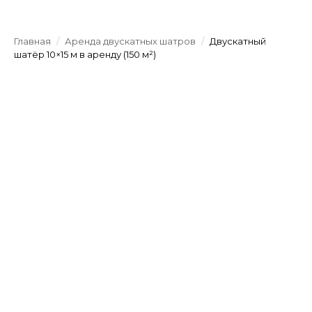
Главная
/
Аренда двускатных шатров
/
Двускатный
шатёр 10×15 м в аренду (150 м²)