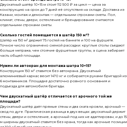
Двускатный шатёр 10×15 м стоит 112 500 ₽ за цикл — цена за
конструкцию на срок до 7 дней её отсутствия на складе. Доставка из
Казани, монтаж и демонтаж — отдельными строками сметы. Пол,
климат, стены, двери, остекление и брендирование считаются
отдельными строками сметы.
Сколько гостей помещается в шатёр 150 м²?
Шатёр на 150 м² держит 75 гостей на банкете и 100 на фуршете.
Точное число ограничено схемой рассадки: круглые столы съедают
больше метража, чем стоячие фуршетные группы, а сцена забирает
часть общей площади.
Нужен ли автокран для монтажа шатра 10×15?
Конструкция 150 м² ставится без автокрана. Двускатный
алюминиевый каркас весит 1470 кг и собирается руками бригадой из
6 монтажников. Площадке достаточно ровного основания и
подъезда для автомобиля бригады.
Чем двускатный шатёр отличается от арочного той же
площади?
Двускатный шатёр даёт прямые стены и два ската кровли, арочный —
свод по дуге. Практическая разница в двух вещах: двускатный держит
стены, двери и остекление, а арочный под них не адаптирован; и до 15
м ширины двускатный ставится без крана, тогда как арочные позиции
от 100 м² требуют автокрана.