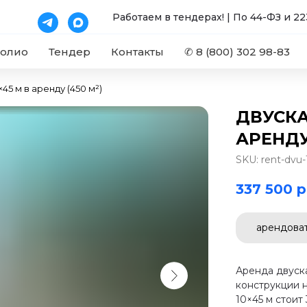
Работаем в тендерах! | По 44-ФЗ и 2
олио
Тендер
Контакты
✆ 8 (800) 302 98-83
45 м в аренду (450 м²)
ДВУСКА
АРЕНДУ 
SKU:
rent-dvu-
337 500
р
арендова
Аренда двуск
конструкции н
10×45 м стоит