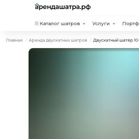
⁞⁞⁞ Каталог шатров
Услуги
Портф
Главная
/
Аренда двускатных шатров
/
Двускатный шатёр 10×