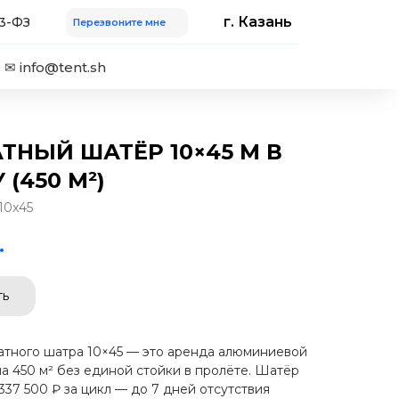
г. Казань
23-ФЗ
Перезвоните мне
✉ info@tent.sh
ТНЫЙ ШАТЁР 10×45 М В
(450 М²)
10x45
.
ть
атного шатра 10×45 — это аренда алюминиевой
а 450 м² без единой стойки в пролёте. Шатёр
 337 500 ₽ за цикл — до 7 дней отсутствия