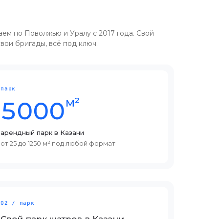
ем по Поволжью и Уралу с 2017 года. Свой
свои бригады, всё под ключ.
парк
м²
5000
арендный парк в Казани
от 25 до 1250 м² под любой формат
02 / парк
Свой парк шатров в Казани