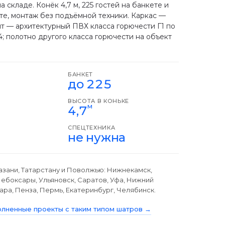
а складе. Конёк 4,7 м, 225 гостей на банкете и
те, монтаж без подъёмной техники. Каркас —
т — архитектурный ПВХ класса горючести Г1 по
; полотно другого класса горючести на объект
БАНКЕТ
до 225
ВЫСОТА В КОНЬКЕ
м
4,7
СПЕЦТЕХНИКА
не нужна
азани, Татарстану и Поволжью: Нижнекамск,
Чебоксары, Ульяновск, Саратов, Уфа, Нижний
ра, Пенза, Пермь, Екатеринбург, Челябинск.
лненные проекты с таким типом шатров →