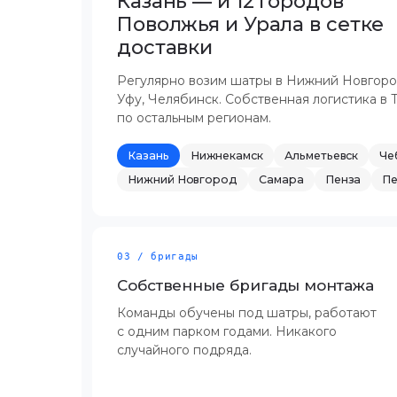
Казань — и 12 городов
Поволжья и Урала в сетке
доставки
Регулярно возим шатры в Нижний Новгород
Уфу, Челябинск. Собственная логистика в 
по остальным регионам.
Казань
Нижнекамск
Альметьевск
Че
Нижний Новгород
Самара
Пенза
П
03 / бригады
Собственные бригады монтажа
Команды обучены под шатры, работают
с одним парком годами. Никакого
случайного подряда.