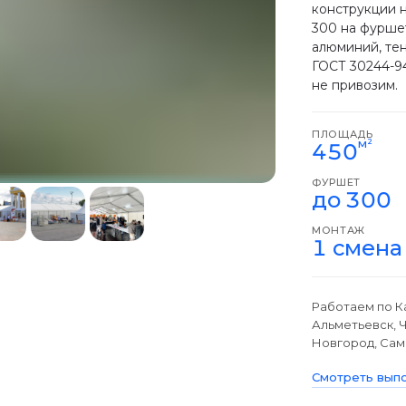
конструкции н
300 на фурше
алюминий, тен
ГОСТ 30244-94
не привозим.
ПЛОЩАДЬ
м²
450
ФУРШЕТ
до 300
МОНТАЖ
1 смена
Работаем по К
Альметьевск, 
Новгород, Сама
Смотреть выпо