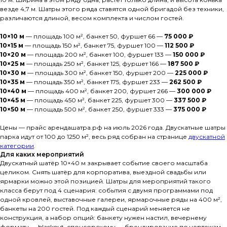
везде 4,7 м. Шатры этого ряда ставятся одной бригадой без техники,
различаются длиной, весом комплекта и числом гостей.
10×10 м
— площадь 100 м², банкет 50, фуршет 66 —
75 000 ₽
10×15 м
— площадь 150 м², банкет 75, фуршет 100 —
112 500 ₽
10×20 м
— площадь 200 м², банкет 100, фуршет 133 —
150 000 ₽
10×25 м
— площадь 250 м², банкет 125, фуршет 166 —
187 500 ₽
10×30 м
— площадь 300 м², банкет 150, фуршет 200 —
225 000 ₽
10×35 м
— площадь 350 м², банкет 175, фуршет 233 —
262 500 ₽
10×40 м
— площадь 400 м², банкет 200, фуршет 266 —
300 000 ₽
10×45 м
— площадь 450 м², банкет 225, фуршет 300 —
337 500 ₽
10×50 м
— площадь 500 м², банкет 250, фуршет 333 —
375 000 ₽
Цены — прайс арендашатра.рф на июль 2026 года. Двускатные шатры
парка идут от 100 до 1250 м², весь ряд собран на странице
двускатной
категории
.
Для каких мероприятий
Двускатный шатёр 10×40 м закрывает событие своего масштаба
целиком. Снять шатёр для корпоратива, выездной свадьбы или
ярмарки можно этой позицией. Шатры для мероприятий такого
класса берут под 4 сценария: события с двумя программами под
одной кровлей, выставочные галереи, ярмарочные ряды на 400 м²,
банкеты на 200 гостей. Под каждый сценарий меняется не
конструкция, а набор опций: банкету нужен настил, вечернему
формату — blackout, спонсорскому — брендирование по чертежам.