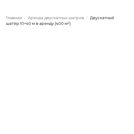
Главная
/
Аренда двускатных шатров
/
Двускатный
шатёр 10×40 м в аренду (400 м²)