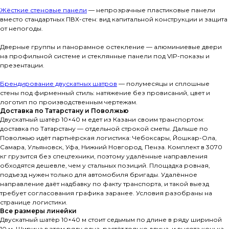
Жёсткие стеновые панели
— непрозрачные пластиковые панели
вместо стандартных ПВХ-стен: вид капитальной конструкции и защита
от непогоды.
Дверные группы и панорамное остекление — алюминиевые двери
на профильной системе и стеклянные панели под VIP-показы и
презентации.
Брендирование двускатных шатров
— полумесяцы и сплошные
стены под фирменный стиль: натяжение без провисаний, цвет и
логотип по производственным чертежам.
Доставка по Татарстану и Поволжью
Двускатный шатёр 10×40 м едет из Казани своим транспортом:
доставка по Татарстану — отдельной строкой сметы. Дальше по
Поволжью идёт партнёрская логистика: Чебоксары, Йошкар-Ола,
Самара, Ульяновск, Уфа, Нижний Новгород, Пенза. Комплект в 3070
кг грузится без спецтехники, поэтому удалённые направления
обходятся дешевле, чем у стальных позиций. Площадка ровная,
подъезд нужен только для автомобиля бригады. Удалённое
направление даёт надбавку по факту транспорта, и такой выезд
требует согласования графика заранее. Условия разобраны на
странице логистики.
Все размеры линейки
Двускатный шатёр 10×40 м стоит седьмым по длине в ряду шириной
10 м. Ширина в этом ряду одна, растёт только длина, и высота конька