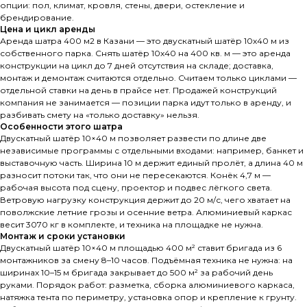
опции: пол, климат, кровля, стены, двери, остекление и
брендирование.
Цена и цикл аренды
Аренда шатра 400 м2 в Казани — это двускатный шатёр 10х40 м из
собственного парка. Снять шатёр 10х40 на 400 кв. м — это аренда
конструкции на цикл до 7 дней отсутствия на складе; доставка,
монтаж и демонтаж считаются отдельно. Считаем только циклами —
отдельной ставки на день в прайсе нет. Продажей конструкций
компания не занимается — позиции парка идут только в аренду, и
разбивать смету на «только доставку» нельзя.
Особенности этого шатра
Двускатный шатёр 10×40 м позволяет развести по длине две
независимые программы с отдельными входами: например, банкет и
выставочную часть. Ширина 10 м держит единый пролёт, а длина 40 м
разносит потоки так, что они не пересекаются. Конёк 4,7 м —
рабочая высота под сцену, проектор и подвес лёгкого света.
Ветровую нагрузку конструкция держит до 20 м/с, чего хватает на
поволжские летние грозы и осенние ветра. Алюминиевый каркас
весит 3070 кг в комплекте, и техника на площадке не нужна.
Монтаж и сроки установки
Двускатный шатёр 10×40 м площадью 400 м² ставит бригада из 6
монтажников за смену 8–10 часов. Подъёмная техника не нужна: на
ширинах 10–15 м бригада закрывает до 500 м² за рабочий день
руками. Порядок работ: разметка, сборка алюминиевого каркаса,
натяжка тента по периметру, установка опор и крепление к грунту.