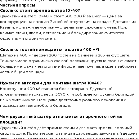
Частые вопросы
Сколько стоит аренда шатра 10×40?
Двускатный шатёр 10×40 м стоит 300 000 ₽ за цикл — цена за
конструкцию на срок до 7 дней её отсутствия на складе. Доставка из
Казани, монтаж и демонтаж — отдельными строками сметы. Пол,
климат, стены, двери, остекление и брендирование считаются
отдельными строками сметы.
Сколько гостей помещается в шатёр 400 м²?
Шатёр на 400 м² держит 200 гостей на банкете и 266 на фуршете.
Точное число ограничено схемой рассадки: круглые столы съедают
больше метража, чем стоячие фуршетные группы, а сцена забирает
часть общей площади.
Нужен ли автокран для монтажа шатра 10×40?
Конструкция 400 м² ставится без автокрана. Двускатный
алюминиевый каркас весит 3070 кг и собирается руками бригадой
из 6 монтажников. Площадке достаточно ровного основания и
подъезда для автомобиля бригады.
Чем двускатный шатёр отличается от арочного той же
площади?
Двускатный шатёр даёт прямые стены и два ската кровли, арочный —
свод по дуге. Практическая разница в двух вещах: двускатный держит
стены, двери и остекление, а арочный под них не адаптирован; и до 15