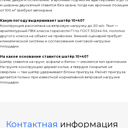
м ширины двускатный ставится без крана, тогда как арочные позиции
от 100 м² требуют автокрана.
Какую погоду выдерживает шатёр 10×40?
Конструкция рассчитана на ветровую нагрузку до 20 м/с. Тент —
архитектурный ПВХ класса горючести Г1 по ГОСТ 30244-94, полотно
другого класса на объект не привозим. Зимний сценарий требует
климатической системы и согласования снеговой нагрузки
площадки.
На какое основание ставится шатёр 10×40?
Шатёр ставится на грунт, асфальт и бетон — меняется тип крепления.
На грунте конструкцию держат колья, а твёрдое покрытие не
сверлим — там шатёр удерживают блоки пригруза. Расчёт пригруза
делается только при известной нормативной ветровой нагрузке
площадки.
Контактная
информация