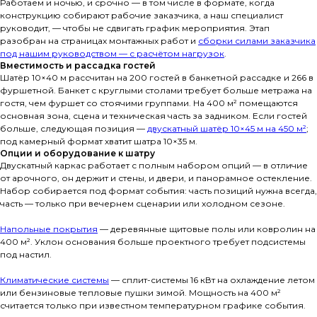
Работаем и ночью, и срочно — в том числе в формате, когда
конструкцию собирают рабочие заказчика, а наш специалист
руководит, — чтобы не сдвигать график мероприятия. Этап
разобран на страницах монтажных работ и
сборки силами заказчика
под нашим руководством — с расчётом нагрузок
.
Вместимость и рассадка гостей
Шатёр 10×40 м рассчитан на 200 гостей в банкетной рассадке и 266 в
фуршетной. Банкет с круглыми столами требует больше метража на
гостя, чем фуршет со стоячими группами. На 400 м² помещаются
основная зона, сцена и техническая часть за задником. Если гостей
больше, следующая позиция —
двускатный шатёр 10×45 м на 450 м²
;
под камерный формат хватит шатра 10×35 м.
Опции и оборудование к шатру
Двускатный каркас работает с полным набором опций — в отличие
от арочного, он держит и стены, и двери, и панорамное остекление.
Набор собирается под формат события: часть позиций нужна всегда,
часть — только при вечернем сценарии или холодном сезоне.
Напольные покрытия
— деревянные щитовые полы или ковролин на
400 м². Уклон основания больше проектного требует подсистемы
под настил.
Климатические системы
— сплит-системы 16 кВт на охлаждение летом
или бензиновые тепловые пушки зимой. Мощность на 400 м²
считается только при известном температурном графике события.